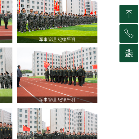
ꁸ
ꂅ
回到顶部
军事管理 纪律严明
ꀥ
0411-39216869
微信二维码
军事管理 纪律严明